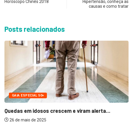
Horóscopo Chinês 2018
Hipertensão, conheça as
causas e como tratar
Posts relacionados
GAIA ESPECIAL 50+
das em idosos crescem e viram alerta...
Ga
6 de maio de 2025
2