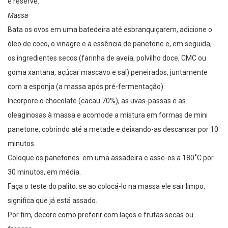
e reserve.
Massa
Bata os ovos em uma batedeira até esbranquiçarem, adicione o
óleo de coco, o vinagre e a essência de panetone e, em seguida,
os ingredientes secos (farinha de aveia, polvilho doce, CMC ou
goma xantana, açúcar mascavo e sal) peneirados, juntamente
com a esponja (a massa após pré-fermentação).
Incorpore o chocolate (cacau 70%), as uvas-passas e as
oleaginosas à massa e acomode a mistura em formas de mini
panetone, cobrindo até a metade e deixando-as descansar por 10
minutos.
Coloque os panetones em uma assadeira e asse-os a 180˚C por
30 minutos, em média.
Faça o teste do palito: se ao colocá-lo na massa ele sair limpo,
significa que já está assado.
Por fim, decore como preferir com laços e frutas secas ou