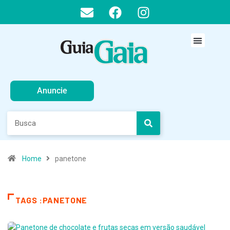
Anuncie
Home
panetone
TAGS :PANETONE