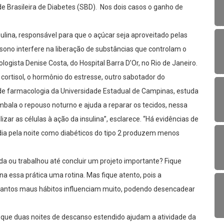
de Brasileira de Diabetes (SBD). Nos dois casos o ganho de
lina, responsável para que o açúcar seja aproveitado pelas
o sono interfere na liberação de substâncias que controlam o
ologista Denise Costa, do Hospital Barra D’Or, no Rio de Janeiro.
rtisol, o hormônio do estresse, outro sabotador do
 de farmacologia da Universidade Estadual de Campinas, estuda
bala o repouso noturno e ajuda a reparar os tecidos, nessa
zar as células à ação da insulina”, esclarece. “Há evidências de
ia pela noite como diabéticos do tipo 2 produzem menos
a ou trabalhou até concluir um projeto importante? Fique
a essa prática uma rotina. Mas fique atento, pois a
 tantos maus hábitos influenciam muito, podendo desencadear
que duas noites de descanso estendido ajudam a atividade da