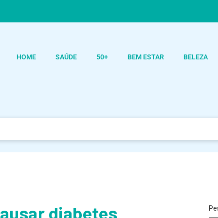
HOME
SAÚDE
50+
BEM ESTAR
BELEZA
causar diabetes
Pe