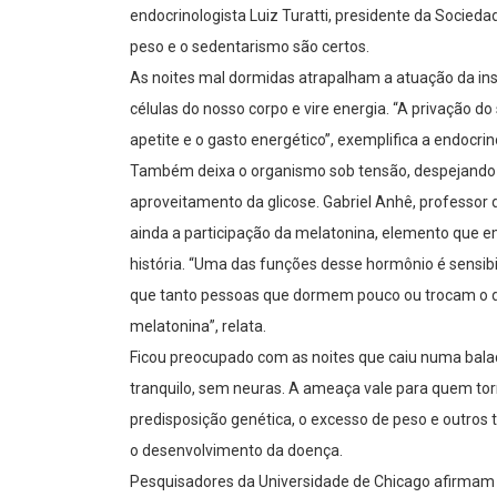
endocrinologista Luiz Turatti, presidente da Socieda
peso e o sedentarismo são certos.
As noites mal dormidas atrapalham a atuação da insu
células do nosso corpo e vire energia. “A privação d
apetite e o gasto energético”, exemplifica a endocrin
Também deixa o organismo sob tensão, despejando co
aproveitamento da glicose. Gabriel Anhê, professor
ainda a participação da melatonina, elemento que em
história. “Uma das funções desse hormônio é sensibili
que tanto pessoas que dormem pouco ou trocam o d
melatonina”, relata.
Ficou preocupado com as noites que caiu numa balad
tranquilo, sem neuras. A ameaça vale para quem torn
predisposição genética, o excesso de peso e outros
o desenvolvimento da doença.
Pesquisadores da Universidade de Chicago afirmam 