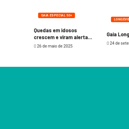
GAIA ESPECIAL 50+
LONGEVI
Quedas em idosos
Gaia Lon
e viver
crescem e viram alerta...
24 de set
26 de maio de 2025
25