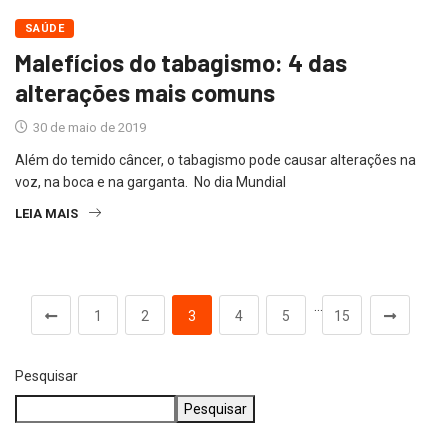
SAÚDE
Malefícios do tabagismo: 4 das
alterações mais comuns
30 de maio de 2019
Além do temido câncer, o tabagismo pode causar alterações na
voz, na boca e na garganta. No dia Mundial
LEIA MAIS
…
1
2
3
4
5
15
Pesquisar
Pesquisar