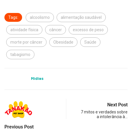
Tags:
alcoolismo
alimentação saudável
atividade física
câncer
excesso de peso
morte por câncer
Obesidade
Saúde
tabagismo
Midias
Next Post
7 mitos e verdades sobre
a intolerância à…
Previous Post