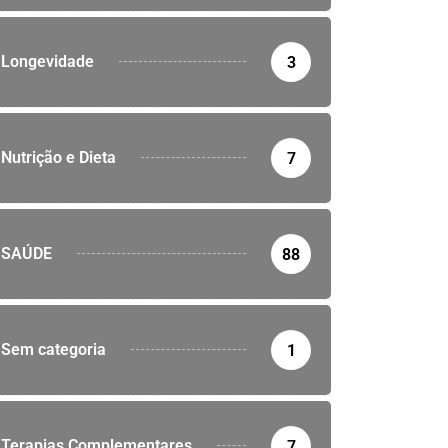
Longevidade
3
Nutrição e Dieta
7
SAÚDE
88
Sem categoria
1
Terapias Complementares
7