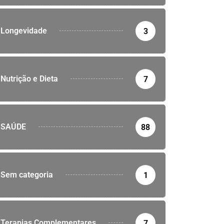
Longevidade
3
Nutrição e Dieta
7
SAÚDE
88
Sem categoria
1
Terapias Complementares
7