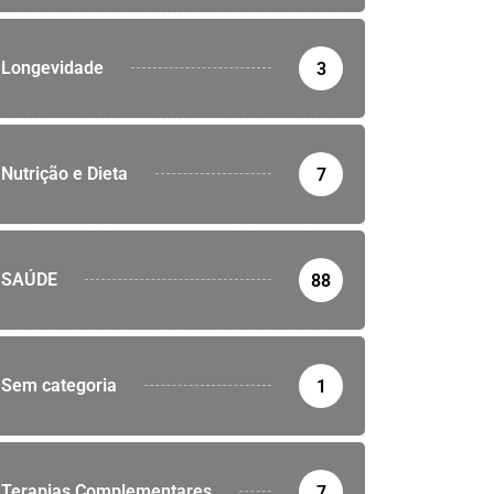
Longevidade
3
Nutrição e Dieta
7
SAÚDE
88
Sem categoria
1
Terapias Complementares
7