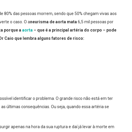
a de 80% das pessoas morrem, sendo que 50% chegam vivas aos
verte o caso. O a
neurisma de aorta mata
6,5 mil pessoas por
lta porque a
aorta
– que é a principal artéria do corpo – pode
a Dr Caio que lembra alguns fatores de risco:
possível identificar o problema. O grande risco não está em ter
 as últimas consequências. Ou seja, quando essa artéria se
rgir apenas na hora da sua ruptura e daí já levar à morte em