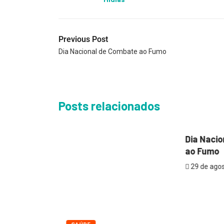
Previous Post
Dia Nacional de Combate ao Fumo
Posts relacionados
SAÚDE
Dia Naci
ao Fumo
29 de agos
pode
e morte...