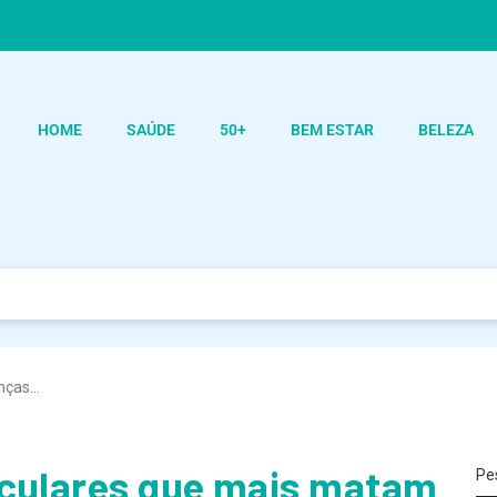
HOME
SAÚDE
50+
BEM ESTAR
BELEZA
enças…
sculares que mais matam
Pe