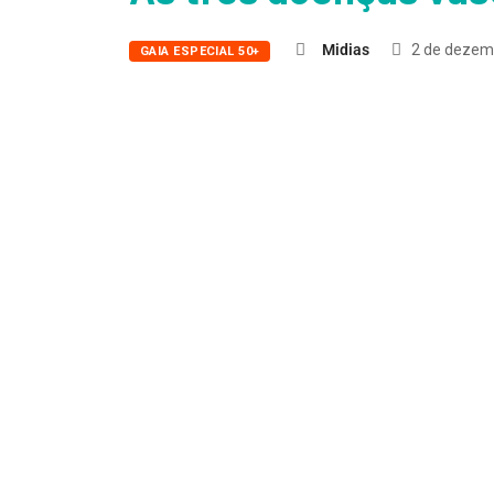
Midias
2 de dezem
GAIA ESPECIAL 50+