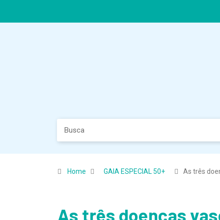
Home
GAIA ESPECIAL 50+
As três do
As três doenças va