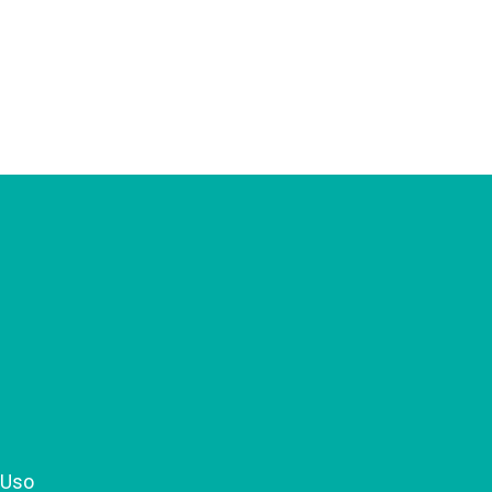
SAÚDE
pertensão: o que é e
mo tratar...
 de dezembro de 2018
 Uso