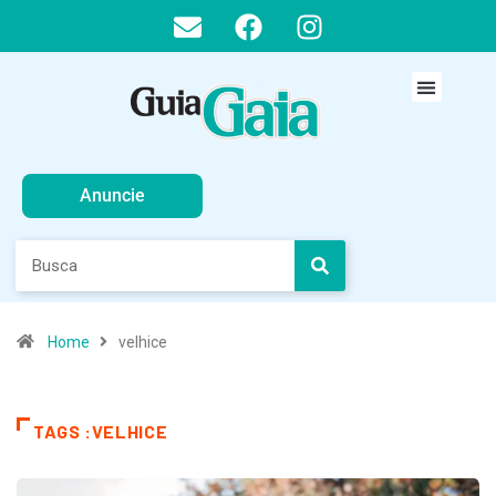
Anuncie
Home
velhice
TAGS :VELHICE