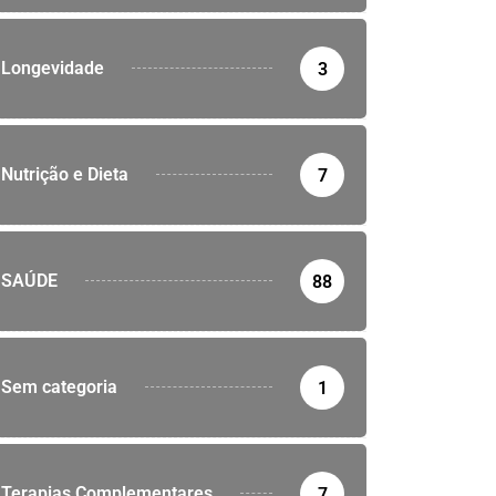
Longevidade
3
Nutrição e Dieta
7
SAÚDE
88
Sem categoria
1
Terapias Complementares
7