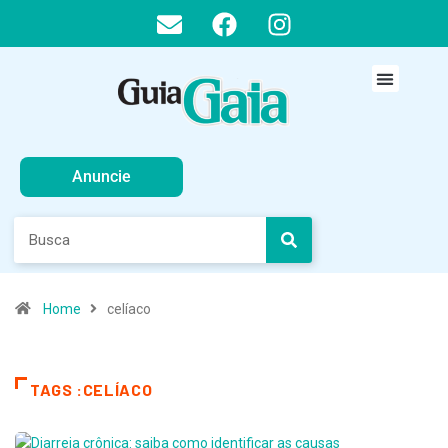
Anuncie
Home
celíaco
TAGS :CELÍACO