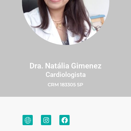
Dra. Natália Gimenez
Cardiologista
CRM 183305 SP